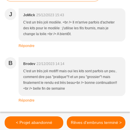
J
JoMick
25/12/2023 15:43
C'est un très joli modèle. <br /> Il m'arrive parfois d'acheter
des kits pour le modèle : j'utilise les fils fournis, mais je
change la toile.<br /> A bientôt.
Répondre
B
Brodev
22/12/2023 14:14
C'est un très joli motif!! mais oui les kits sont parfois un peu..
comment dire pas "pratique"!! et un peu "grossier"! mais
finalement le rendu est très beau<br /> bonne continuation!!
<br /> belle fin de semaine
Répondre
< Projet abandonné
Rêves d'embruns terminé >