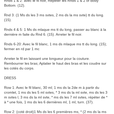
Rnds 1 & 2: avec le fil noir, Répéter les Rnds 1 & 2 of Body
Bottom. (12).
Rnd 3: (1 Ms ds les 3 ms svtes, 2 ms ds la ms svte) tt du long.
(15).
Rnds 4 & 5: 1 Ms ds mlaque ms tt du long, passer au blanc à la
dernière m faite du Rnd 6. (15). Arreter le fil noir.
Rnds 6-20: Avec le fil blanc, 1 ms ds mlaque ms tt du long. (15);
fermer en rd par 1 mc
Arreter le fil en laissant une longueur pour la couture.
Rembourrer les bras; Aplatier le haut des bras et les coudre sur
les cotés du corps.
DRESS
Row 1: Avec le fil blanc, 30 ml; 1 ms ds la 2de m à partir du
cromlet, 1 ms ds les 5 ml svtes, * 3 ms ds la ml svte, ms ds les 3
m svtes l, 3 ms ds la ml svte, * ms ds les 7 ml svtes, répéter de *
à * une fois, 1 ms ds les 6 dernières ml, 1 ml, turn. (37).
Row 2: (coté droit)1 Ms ds les 6 premières ms, * (2 ms ds la ms