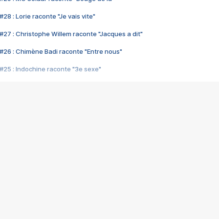
28 : Lorie raconte "Je vais vite"
#27 : Christophe Willem raconte "Jacques a dit"
#26 : Chimène Badi raconte "Entre nous"
#25 : Indochine raconte "3e sexe"
#24 : Zaho raconte "C'est chelou"
#23 : Patrick Bruel raconte "Au café des délices"
#22 : Kyo raconte "Le chemin"
#21 : Nolwenn Leroy raconte "Cassé"
#20 : Patrick Hernandez raconte "Born to be alive"
#19 : Lorie raconte "Près de moi"
#18 : Michael Jones raconte "A nos actes manqués" (avec Jean-Jacque
#17 : Khaled raconte "Aïcha"