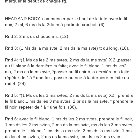
marquer le début de chaque rg.
HEAD AND BODY: commencer par le haut de la tete avec le fil
noir, 2 ml; 6 ms ds la 2de m à partir du crochet. (6).
Rnd 2: 2 ms ds chaque ms. (12).
Rnd 3: (1 Ms ds la ms svte, 2 ms ds la ms svte) tt du long. (18).
Rnd 4: *(1 Ms ds les 2 ms svtes, 2 ms ds la ms svte) X 2 ,passer
au fil blanc à la dernière m faite; avec le fil blanc, 1 ms ds les2
ms, 2 ms ds la ms svte, *passer au fil noir à la dernière ms faite;
répéter de * à * une fois, passer au noir à la dernière m faite du
rnd 4. (24).
Rnd 5: *(1 Ms ds les 3 ms svtes, 2 ms ds la ms svte) X2 , prendre
le fil blanc,1 ms ds les 3 ms svtes, 2 br ds la ms svte, * prendre le
fil noir, répéter de * à * une fois. (30).
Rnd 6: avec le fil blanc, 1 ms ds les 2 ms svtes, prendre le fil noir,
1 ms ds les 2 ms svtes, 2 ms ds la ms svte, ms ds les 3 ms svtes,
prendre le fil blanc, 1 ms ds la ms svte, 2 ms ds la ms svte, 1 ms
ds les 4 ms svtes, 2 ms ds la ms svte, ms ds les 2 ms svtes,