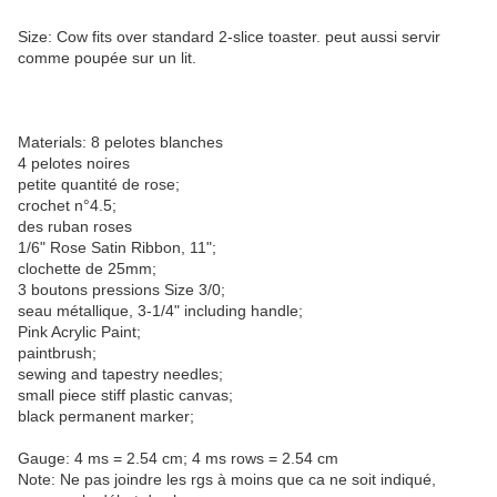
Size: Cow fits over standard 2-slice toaster. peut aussi servir
comme poupée sur un lit.
Materials: 8 pelotes blanches
4 pelotes noires
petite quantité de rose;
crochet n°4.5;
des ruban roses
1/6" Rose Satin Ribbon, 11";
clochette de 25mm;
3 boutons pressions Size 3/0;
seau métallique, 3-1/4" including handle;
Pink Acrylic Paint;
paintbrush;
sewing and tapestry needles;
small piece stiff plastic canvas;
black permanent marker;
Gauge: 4 ms = 2.54 cm; 4 ms rows = 2.54 cm
Note: Ne pas joindre les rgs à moins que ca ne soit indiqué,