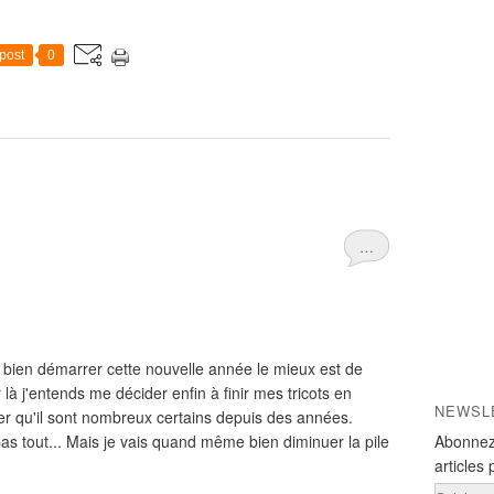
post
0
…
 bien démarrer cette nouvelle année le mieux est de
à j'entends me décider enfin à finir mes tricots en
NEWSL
uer qu'il sont nombreux certains depuis des années.
 pas tout... Mais je vais quand même bien diminuer la pile
Abonnez
articles 