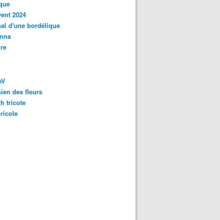
que
vent 2024
al d'une bordélique
nna
re
eV
ien des fleurs
h tricote
bricole