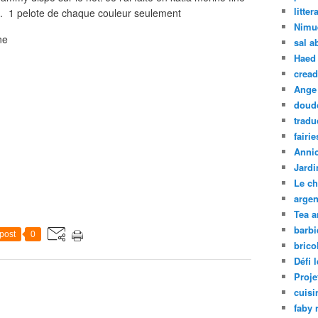
litter
er... 1 pelote de chaque couleur seulement
Nimu
ine
sal a
Haed
crea
Ange 
doud
tradu
fairie
Annic
Jardi
Le ch
argen
Tea 
barbi
post
0
brico
Défi 
Proje
cuisi
faby r