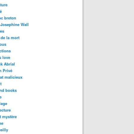
ature
é
bc breton
 Josephine Wall
des
de la mort
ous
ctions
s love
k Abrial
n Privé
at malicieux
t
and books
e
lage
lecture
t mystère
ne
eilly