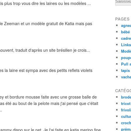
Email
is plus trop vous dire les laines ou les modèles ...
PAGES
l de Zeeman et un modèle gratuit de Katia mais pas
agnea
bébé 
cadre
Links
ouvent, traduit d'après un site brésilien je crois...
Modèl
poupé
Pull 
res la laine est sympa avec des petits reflets violets
tapis
vache
CATÉG
sey et bordure mousse faite avec une grosse balle de
brode
as été au bout de la pelote mais j'ai pensé que c'était
tricot
..
frivol
cultu
croch
prém
ammy dispo sur le net. Je l'ai faite en katia merino fine