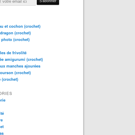
u et cochon (crochet)
dragon (crochet)
 photo (crochet)
es de frivolité
e amigurumi (crochet)
aux manches ajourées
 ourson (crochet)
 (crochet)
ORIES
rie
ité
re
et
as