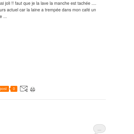
i joli !! faut que je la lave la manche est tachée ....
ours actuel car la laine a trempée dans mon café un
e ...
post
0
…