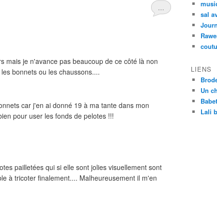
musi
…
sal a
Journ
Rawe
coutu
ours mais je n'avance pas beaucoup de ce côté là non
LIENS
 les bonnets ou les chaussons....
Brod
Un ch
Babet
 bonnets car j'en ai donné 19 à ma tante dans mon
Lali 
bien pour user les fonds de pelotes !!!
es pailletées qui si elle sont jolies visuellement sont
e à tricoter finalement.... Malheureusement il m'en