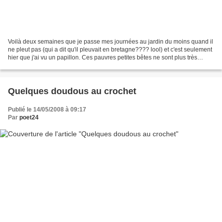
Voilà deux semaines que je passe mes journées au jardin du moins quand il
ne pleut pas (qui a dit qu'il pleuvait en bretagne???? lool) et c'est seulement
hier que j'ai vu un papillon. Ces pauvres petites bêtes ne sont plus très
présentes ce qui est bien...
Quelques doudous au crochet
Publié le 14/05/2008 à 09:17
Par
poet24