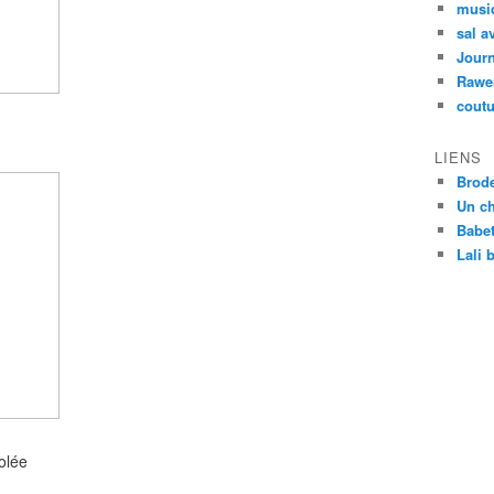
musi
sal a
Journ
Rawe
coutu
LIENS
Brod
Un ch
Babet
Lali 
olée