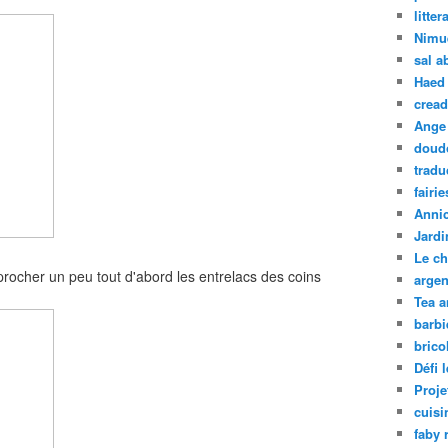
litter
Nimu
sal a
Haed
crea
Ange 
doud
tradu
fairie
Annic
Jardi
Le ch
rocher un peu tout d'abord les entrelacs des coins
argen
Tea 
barbi
brico
Défi 
Proje
cuisi
faby r