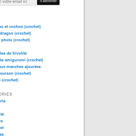
u et cochon (crochet)
dragon (crochet)
 photo (crochet)
es de frivolité
e amigurumi (crochet)
aux manches ajourées
 ourson (crochet)
 (crochet)
ORIES
rie
ité
re
et
as