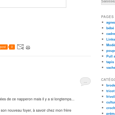
Email
PAGES
agnea
bébé 
cadre
Links
Modèl
post
0
poupé
Pull 
tapis
vache
CATÉG
…
brode
tricot
frivol
ées de ce napperon mais il y a si longtemps...
cultu
croch
dre son nouveau foyer, à savoir chez mon frère
prém