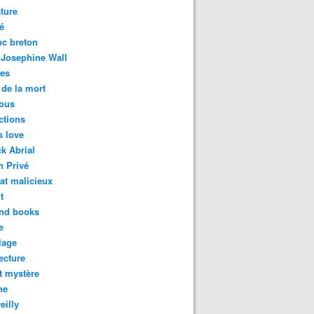
ature
é
bc breton
 Josephine Wall
des
de la mort
ous
ctions
s love
k Abrial
n Privé
at malicieux
t
and books
e
lage
lecture
t mystère
ne
eilly