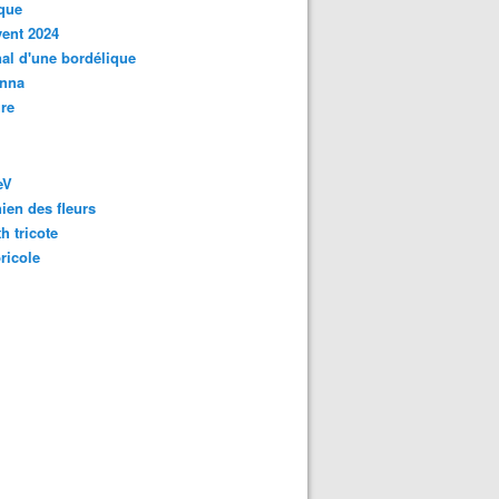
que
vent 2024
al d'une bordélique
nna
re
eV
ien des fleurs
h tricote
bricole